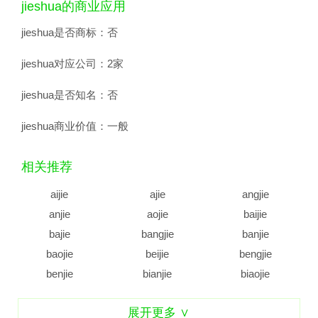
jieshua的商业应用
jieshua是否商标：
否
jieshua对应公司：
2家
jieshua是否知名：
否
jieshua商业价值：
一般
相关推荐
aijie
ajie
angjie
anjie
aojie
baijie
bajie
bangjie
banjie
baojie
beijie
bengjie
benjie
bianjie
biaojie
biejie
bijie
bingjie
展开更多 ∨
binjie
bojie
bujie