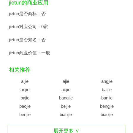
jietun的商业应用
jietun是否商标：
否
jietun对应公司：
0家
jietun是否知名：
否
jietun商业价值：
一般
相关推荐
aijie
ajie
angjie
anjie
aojie
baijie
bajie
bangjie
banjie
baojie
beijie
bengjie
benjie
bianjie
biaojie
biejie
bijie
bingjie
展开更多 ∨
binjie
bojie
bujie