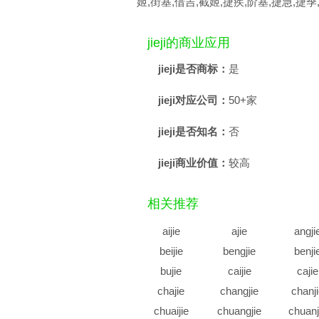
姬,街基,借吉,截姬,捷疾,阶基,捷急,捷季
jieji的商业应用
jieji是否商标：
是
jieji对应公司：
50+家
jieji是否知名：
否
jieji商业价值：
较高
相关推荐
aijie
ajie
angji
beijie
bengjie
benji
bujie
caijie
cajie
chajie
changjie
chanj
chuaijie
chuangjie
chuanj