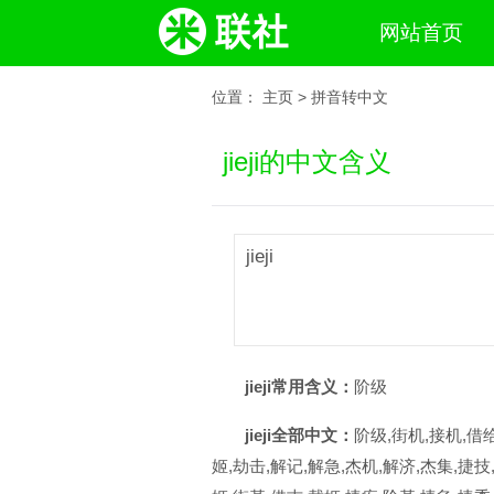
网站首页
位置：
主页
>
拼音转中文
jieji的中文含义
jieji
jieji常用含义：
阶级
jieji全部中文：
阶级,街机,接机,借给
姬,劫击,解记,解急,杰机,解济,杰集,捷技