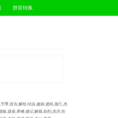
们
拼音转换
,节季,皆吉,解给,结吉,婕姬,捷机,接己,杰
階級,捷基,界嵴,捷记,解籍,劫剂,杰济,街