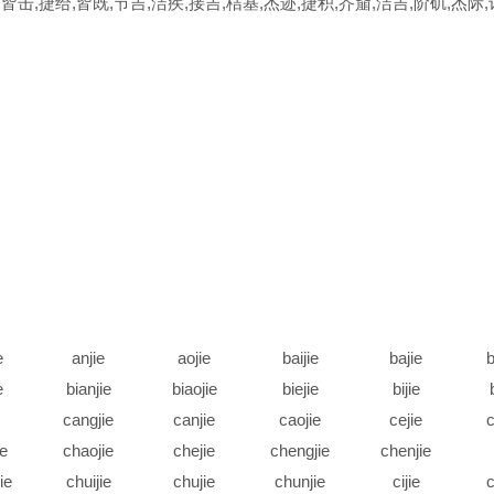
,皆击,捷给,皆既,节吉,洁疾,接吉,桔基,杰迹,捷积,芥齑,洁吉,阶矶,杰际
e
anjie
aojie
baijie
bajie
b
e
bianjie
biaojie
biejie
bijie
cangjie
canjie
caojie
cejie
c
ie
chaojie
chejie
chengjie
chenjie
ie
chuijie
chujie
chunjie
cijie
c