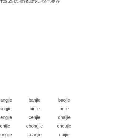
,讦激,杰技,捷继,捷讥,杰计,界荠
angjie
banjie
baojie
bingjie
binjie
bojie
engjie
cenjie
chaijie
chijie
chongjie
choujie
ongjie
cuanjie
cuijie