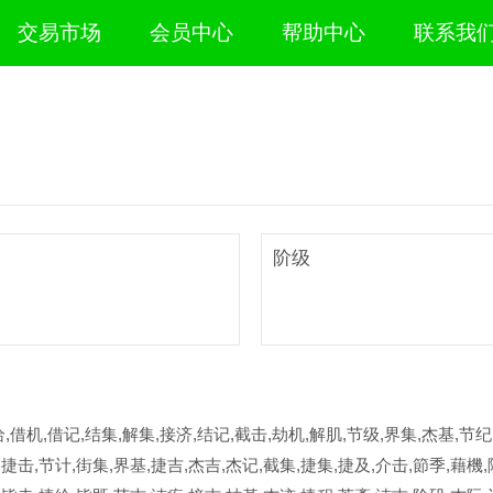
交易市场
会员中心
帮助中心
联系我
阶级
,借机,借记,结集,解集,接济,结记,截击,劫机,解肌,节级,界集,杰基,节纪
,捷击,节计,街集,界基,捷吉,杰吉,杰记,截集,捷集,捷及,介击,節季,藉機,