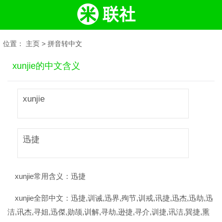
位置：
主页
>
拼音转中文
xunjie的中文含义
xunjie
迅捷
xunjie常用含义：
迅捷
xunjie全部中文：
迅捷,训诫,迅界,殉节,训戒,讯捷,迅杰,迅劫,迅
洁,讯杰,寻姐,迅傑,勋颉,训解,寻劫,逊捷,寻介,训捷,讯洁,巽捷,熏