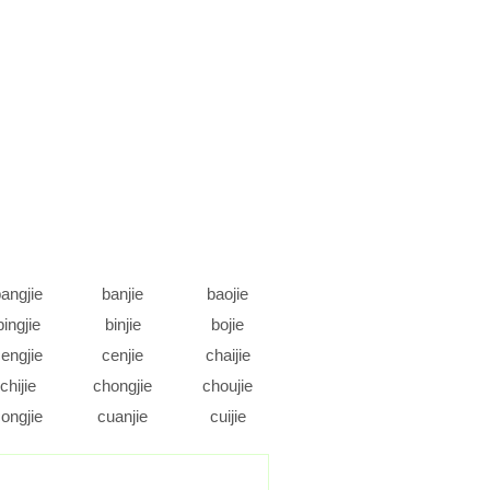
angjie
banjie
baojie
bingjie
binjie
bojie
engjie
cenjie
chaijie
chijie
chongjie
choujie
ongjie
cuanjie
cuijie
daojie
dejie
dengjie
ongjie
doujie
duanjie