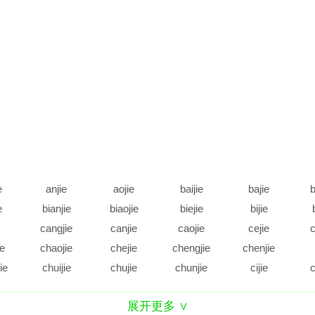
e
anjie
aojie
baijie
bajie
b
e
bianjie
biaojie
biejie
bijie
cangjie
canjie
caojie
cejie
c
ie
chaojie
chejie
chengjie
chenjie
ie
chuijie
chujie
chunjie
cijie
c
e
daijie
dajie
dangjie
danjie
展开更多 ∨
e
diejie
dijie
dingjie
diujie
d