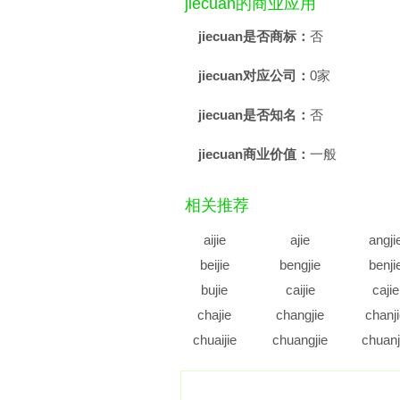
jiecuan的商业应用
jiecuan是否商标：
否
jiecuan对应公司：
0家
jiecuan是否知名：
否
jiecuan商业价值：
一般
相关推荐
aijie
ajie
angji
beijie
bengjie
benji
bujie
caijie
cajie
chajie
changjie
chanj
chuaijie
chuangjie
chuanj
cujie
cunjie
cuoji
diajie
dianjie
diaoji