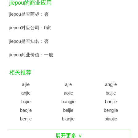
jiepou的商业应用
jiepou是否商标：
否
jiepou对应公司：
0家
jiepou是否知名：
否
jiepou商业价值：
一般
相关推荐
aijie
ajie
angjie
anjie
aojie
baijie
bajie
bangjie
banjie
baojie
beijie
bengjie
benjie
bianjie
biaojie
biejie
bijie
bingjie
展开更多 ∨
binjie
bojie
bujie