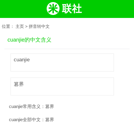
位置：
主页
>
拼音转中文
cuanjie的中文含义
cuanjie
篡界
cuanjie常用含义：
篡界
cuanjie全部中文：
篡界