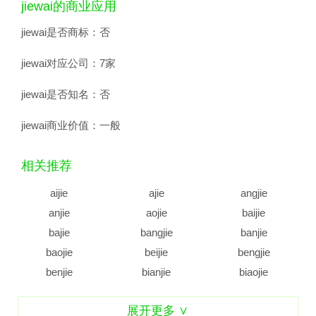
jiewai的商业应用
jiewai是否商标：
否
jiewai对应公司：
7家
jiewai是否知名：
否
jiewai商业价值：
一般
相关推荐
aijie
ajie
angjie
anjie
aojie
baijie
bajie
bangjie
banjie
baojie
beijie
bengjie
benjie
bianjie
biaojie
biejie
bijie
bingjie
展开更多 ∨
binjie
bojie
bujie