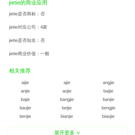
jietie的商业应用
jietie是否商标：
否
jietie对应公司：
4家
jietie是否知名：
否
jietie商业价值：
一般
相关推荐
aijie
ajie
angjie
anjie
aojie
baijie
bajie
bangjie
banjie
baojie
beijie
bengjie
benjie
bianjie
biaojie
biejie
bijie
bingjie
展开更多 ∨
binjie
bojie
bujie