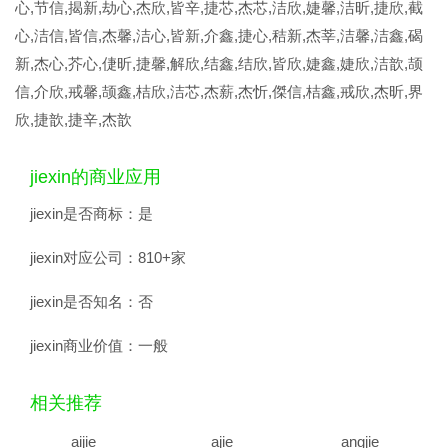
心,节信,揭新,劫心,杰欣,皆辛,捷芯,杰芯,洁欣,婕馨,洁昕,捷欣,截
心,洁信,皆信,杰馨,洁心,皆新,介鑫,捷心,秸新,杰莘,洁馨,洁鑫,碣
新,杰心,芥心,倢昕,捷馨,解欣,结鑫,结欣,皆欣,婕鑫,婕欣,洁歆,颉
信,介欣,戒馨,颉鑫,桔欣,洁芯,杰薪,杰忻,傑信,桔鑫,戒欣,杰昕,界
欣,捷歆,捷辛,杰歆
jiexin的商业应用
jiexin是否商标：
是
jiexin对应公司：
810+家
jiexin是否知名：
否
jiexin商业价值：
一般
相关推荐
aijie
ajie
angjie