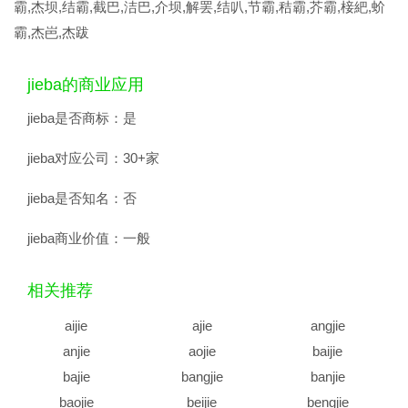
霸,杰坝,结霸,截巴,洁巴,介坝,解罢,结叭,节霸,秸霸,芥霸,椄紦,蚧
霸,杰岜,杰跋
jieba的商业应用
jieba是否商标：
是
jieba对应公司：
30+家
jieba是否知名：
否
jieba商业价值：
一般
相关推荐
aijie
ajie
angjie
anjie
aojie
baijie
bajie
bangjie
banjie
baojie
beijie
bengjie