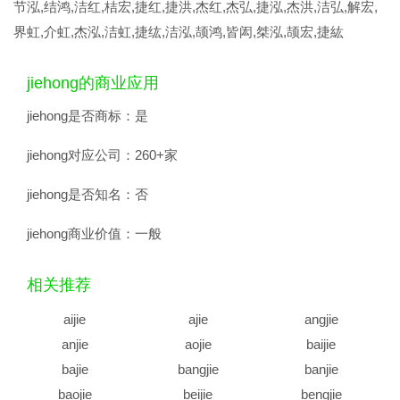
节泓,结鸿,洁红,桔宏,捷红,捷洪,杰红,杰弘,捷泓,杰洪,洁弘,解宏,
界虹,介虹,杰泓,洁虹,捷纮,洁泓,颉鸿,皆闳,桀泓,颉宏,捷紘
jiehong的商业应用
jiehong是否商标：
是
jiehong对应公司：
260+家
jiehong是否知名：
否
jiehong商业价值：
一般
相关推荐
aijie
ajie
angjie
anjie
aojie
baijie
bajie
bangjie
banjie
baojie
beijie
bengjie