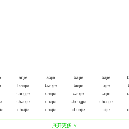
e
anjie
aojie
baijie
bajie
b
e
bianjie
biaojie
biejie
bijie
cangjie
canjie
caojie
cejie
c
ie
chaojie
chejie
chengjie
chenjie
ie
chuijie
chujie
chunjie
cijie
c
e
daijie
dajie
dangjie
danjie
展开更多 ∨
e
diejie
dijie
dingjie
diujie
d