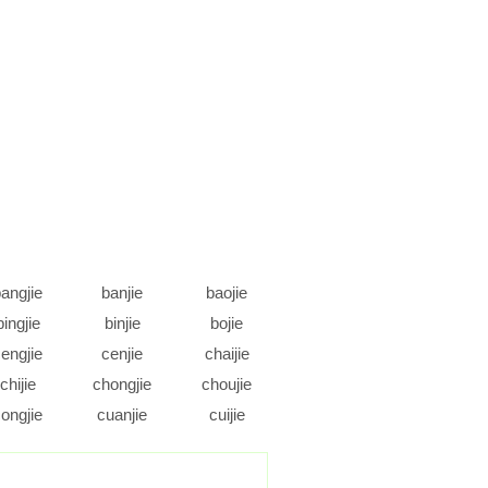
angjie
banjie
baojie
bingjie
binjie
bojie
engjie
cenjie
chaijie
chijie
chongjie
choujie
ongjie
cuanjie
cuijie
daojie
dejie
dengjie
ongjie
doujie
duanjie