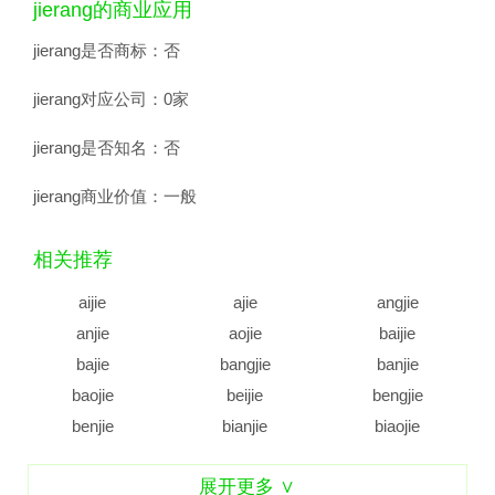
jierang的商业应用
jierang是否商标：
否
jierang对应公司：
0家
jierang是否知名：
否
jierang商业价值：
一般
相关推荐
aijie
ajie
angjie
anjie
aojie
baijie
bajie
bangjie
banjie
baojie
beijie
bengjie
benjie
bianjie
biaojie
biejie
bijie
bingjie
展开更多 ∨
binjie
bojie
bujie