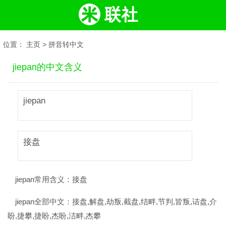
位置：
主页
>
拼音转中文
jiepan的中文含义
jiepan
接盘
jiepan常用含义：
接盘
jiepan全部中文：
接盘,解盘,劫叛,截盘,结畔,节判,皆叛,诘盘,介
盼,捷攀,捷盼,杰盼,洁畔,杰攀