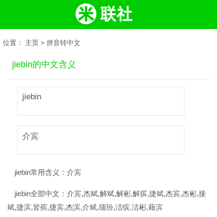
位置：
主页
>
拼音转中文
jiebin的中文含义
jiebin
介宾
jiebin常用含义：
介宾
jiebin全部中文：
介宾,杰斌,解斌,解彬,解摈,捷斌,杰宾,杰彬,接
斌,捷滨,皆殡,捷宾,杰滨,介斌,颉玢,洁缤,洁彬,藉滨