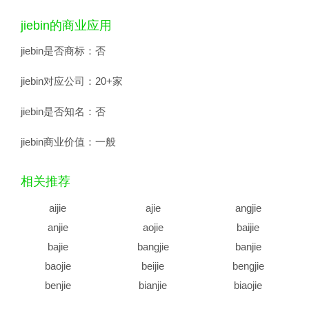
jiebin的商业应用
jiebin是否商标：
否
jiebin对应公司：
20+家
jiebin是否知名：
否
jiebin商业价值：
一般
相关推荐
aijie
ajie
angjie
anjie
aojie
baijie
bajie
bangjie
banjie
baojie
beijie
bengjie
benjie
bianjie
biaojie
biejie
bijie
bingjie