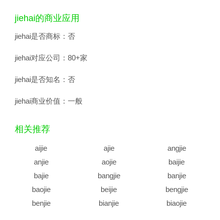
jiehai的商业应用
jiehai是否商标：
否
jiehai对应公司：
80+家
jiehai是否知名：
否
jiehai商业价值：
一般
相关推荐
aijie
ajie
angjie
anjie
aojie
baijie
bajie
bangjie
banjie
baojie
beijie
bengjie
benjie
bianjie
biaojie
biejie
bijie
bingjie